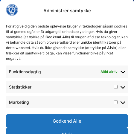
FC tager
Kampe
Daglig
Thisted
ansvarlige
Administrer samtykke
ledelse
økonomiske
Truppen
+45 92
beslutninger
TFC
for at
Trænerteamet
99 19
For at give dig den bedste oplevelse bruger vi teknologier såsom cookies
sikre
Erhverv
til at gemme og/eller få adgang til enhedsoplysninger. Hvis du giver
19
klubbens
samtykke (at trykke på
Godkend Alle
) til brugen af disse teknologier, kan
Club 500
fremtid
vi behandle data såsom browseradfærd eller unikke identifikatorer på
celite@thistedfc.dk
15. juli 2026
dette websted. Hvis du ikke giver dit samtykke (at trykke på
Afvis
) eller
trækker dit samtykke tilbage, kan visse funktioner blive påvirket
𝗡𝘆𝗼𝗽𝗿𝘆𝗸𝗸𝗲𝘁
negativt.
𝟮. 𝗗𝗶𝘃
𝘀𝗽𝗶𝗹𝗹𝗲𝗿
Funktionsdygtig
Altid aktiv
17. april 2026
Velkommen
Statistikker
til Emilie
Billing
7. februar
Marketing
2026
Godkend Alle