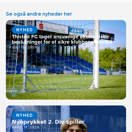
Se også andre nyheder her
NYHED
Thisted FC tager ansvarlige økonomiske
beslutninger for at sikre klubbens fremtid
JULI 15, 2026
NYHED
𝗡𝘆𝗼𝗽𝗿𝘆𝗸𝗸𝗲𝘁 𝟮. 𝗗𝗶𝘃 𝘀𝗽𝗶𝗹𝗹𝗲𝗿
APRIL 17, 2026