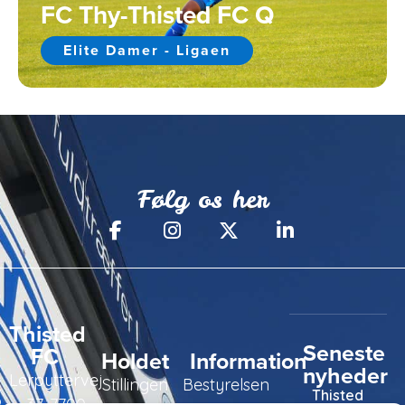
FC Thy-Thisted FC Q
Elite Damer - Ligaen
Følg os her
Thisted
Seneste
FC
Holdet
Information
nyheder
Lerpyttervej
Stillingen
Bestyrelsen
Thisted
37, 7700