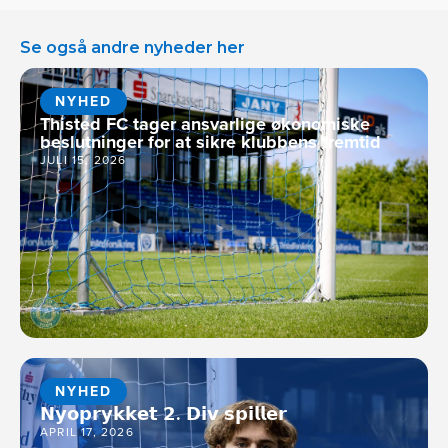
Se også andre nyheder her
NYHED
Thisted FC tager ansvarlige økonomiske
beslutninger for at sikre klubbens fremtid
JULI 15, 2026
NYHED
𝗡𝘆𝗼𝗽𝗿𝘆𝗸𝗸𝗲𝘁 𝟮. 𝗗𝗶𝘃 𝘀𝗽𝗶𝗹𝗹𝗲𝗿
APRIL 17, 2026