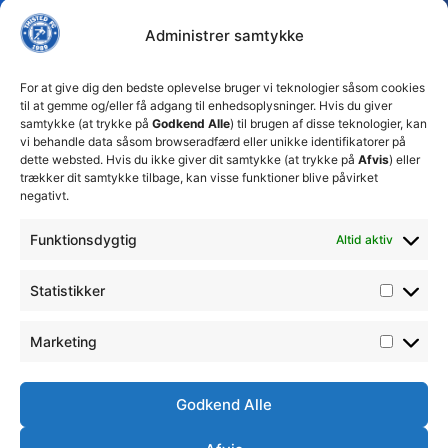
FC tager
Kampe
Daglig
Thisted
ansvarlige
Administrer samtykke
ledelse
økonomiske
Truppen
+45 92
beslutninger
TFC
for at
Trænerteamet
99 19
For at give dig den bedste oplevelse bruger vi teknologier såsom cookies
sikre
Erhverv
til at gemme og/eller få adgang til enhedsoplysninger. Hvis du giver
19
klubbens
samtykke (at trykke på
Godkend Alle
) til brugen af disse teknologier, kan
Club 500
fremtid
vi behandle data såsom browseradfærd eller unikke identifikatorer på
celite@thistedfc.dk
15. juli 2026
dette websted. Hvis du ikke giver dit samtykke (at trykke på
Afvis
) eller
trækker dit samtykke tilbage, kan visse funktioner blive påvirket
𝗡𝘆𝗼𝗽𝗿𝘆𝗸𝗸𝗲𝘁
negativt.
𝟮. 𝗗𝗶𝘃
𝘀𝗽𝗶𝗹𝗹𝗲𝗿
Funktionsdygtig
Altid aktiv
17. april 2026
Velkommen
Statistikker
til Emilie
Billing
7. februar
Marketing
2026
Godkend Alle