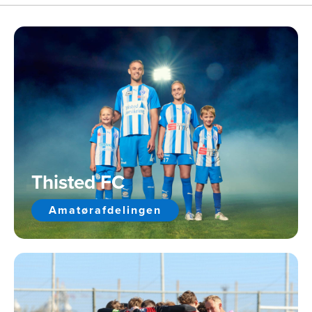
Thisted FC
Amatørafdelingen