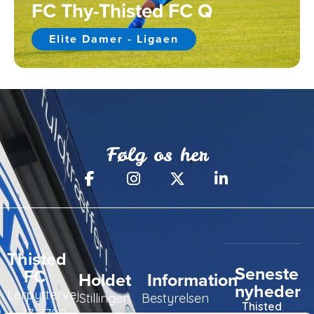
FC Thy-Thisted FC Q
Elite Damer - Ligaen
Følg os her
Thisted
Seneste
FC
Holdet
Information
nyheder
Lerpyttervej
Stillingen
Bestyrelsen
Thisted
37, 7700