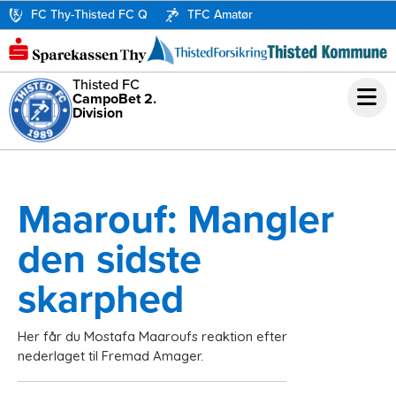
FC Thy-Thisted FC Q
TFC Amatør
Thisted FC
CampoBet 2.
Division
Maarouf: Mangler
den sidste
skarphed
Her får du Mostafa Maaroufs reaktion efter
nederlaget til Fremad Amager.