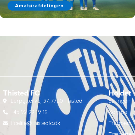
Amatørafdelingen
Thisted FC
Holdet
Lerpyttervej 37, 7700 Thisted
Stillingen
+45 92 99 19 19
Kampe
tfcelite@thistedfc.dk
Truppen
Trænerte