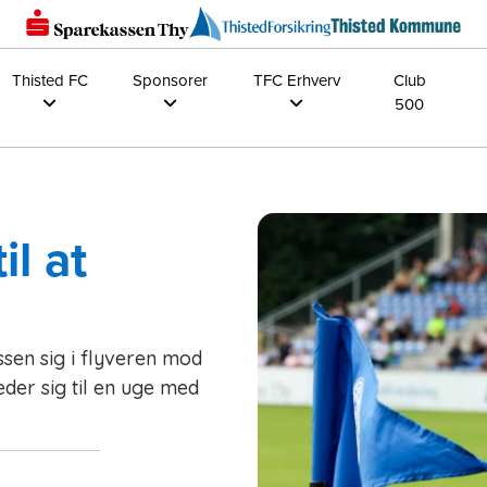
Thisted FC
Sponsorer
TFC Erhverv
Club
500
l at
ssen sig i flyveren mod
æder sig til en uge med