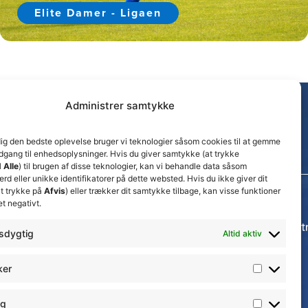
Elite Damer - Ligaen
Administrer samtykke
dig den bedste oplevelse bruger vi teknologier såsom cookies til at gemme
adgang til enhedsoplysninger. Hvis du giver samtykke (at trykke
 Alle
) til brugen af disse teknologier, kan vi behandle data såsom
d eller unikke identifikatorer på dette websted. Hvis du ikke giver dit
t trykke på
Afvis
) eller trækker dit samtykke tilbage, kan visse funktioner
et negativt.
Seneste nyheder
Thisted FC tager ansvarlige økonomiske beslut
sdygtig
Altid aktiv
for at sikre klubbens fremtid
15. juli 2026
ker
𝗡𝘆𝗼𝗽𝗿𝘆𝗸𝗸𝗲𝘁 𝟮. 𝗗𝗶𝘃 𝘀𝗽𝗶𝗹𝗹𝗲𝗿
17. april 2026
ng