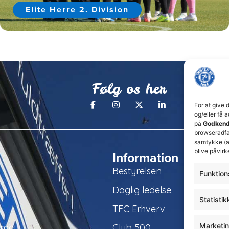
Elite Herre 2. Division
Følg os her
For at give 
og/eller få 
på
Godkend
browseradfær
samtykke (a
blive påvirk
Information
Bestyrelsen
Funktion
Daglig ledelse
Statistik
TFC Erhverv
Marketi
amet
Club 500