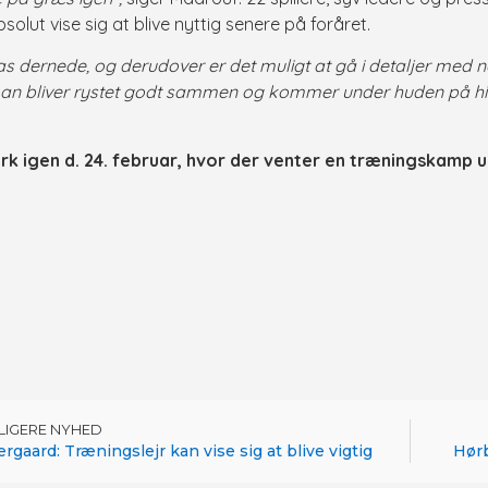
solut vise sig at blive nyttig senere på foråret.
spas dernede, og derudover er det muligt at gå i detaljer med 
man bliver rystet godt sammen og kommer under huden på hina
mark igen d. 24. februar, hvor der venter en træningskamp
DLIGERE NYHED
rgaard: Træningslejr kan vise sig at blive vigtig
Hørb