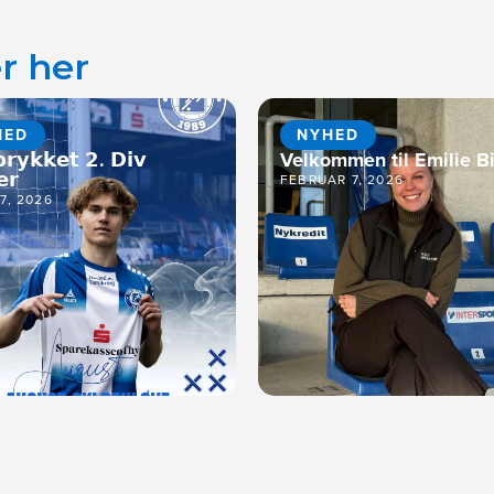
r her
HED
NYHED
𝗿𝘆𝗸𝗸𝗲𝘁 𝟮. 𝗗𝗶𝘃
Velkommen til Emilie Bi
𝗲𝗿
FEBRUAR 7, 2026
17, 2026