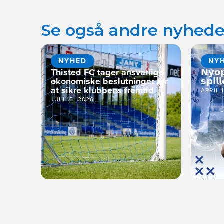
Se også andre nyhede
NYHED
NY
Thisted FC tager ansvarlige
𝗡𝘆𝗼
økonomiske beslutninger for
𝘀𝗽𝗶𝗹𝗹
at sikre klubbens fremtid
APRIL 
JULI 15, 2026