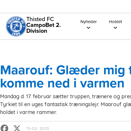
Thisted FC
Nyheder
Holdet
CampoBet 2.
Division
Maarouf: Glæder mig ti
komme ned i varmen
Mandag d. 17. februar sætter truppen, trænere og pre
Tyrkiet til en uges fantastisk træningslejr. Maarouf gl
holdet i varme rammer.
15-02- 2025