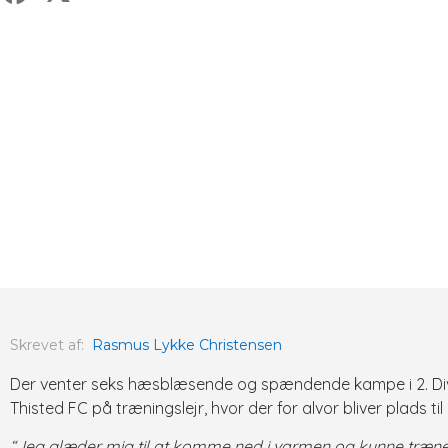
Skrevet af:
Rasmus Lykke Christensen
Der venter seks hæsblæsende og spændende kampe i 2. Divisio
Thisted FC på træningslejr, hvor der for alvor bliver plads t
“Jeg glæder mig til at komme ned i varmen og kunne træne