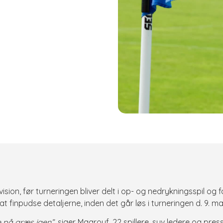
n, før turneringen bliver delt i op- og nedrykningsspil og fo
il at finpudse detaljerne, inden det går løs i turneringen d. 9
 på græs igen”,
siger Maarouf. 22 spillere, syv ledere og pre