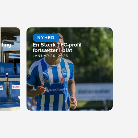
NYHED
lling
En Stærk TFC-profil
fortsætter i blåt
JANUAR 20, 2026