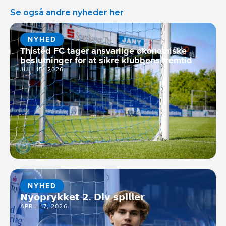
Se også andre nyheder her
NYHED
Thisted FC tager ansvarlige økonomiske
beslutninger for at sikre klubbens fremtid
JULI 15, 2026
NYHED
𝗡𝘆𝗼𝗽𝗿𝘆𝗸𝗸𝗲𝘁 𝟮. 𝗗𝗶𝘃 𝘀𝗽𝗶𝗹𝗹𝗲𝗿
APRIL 17, 2026