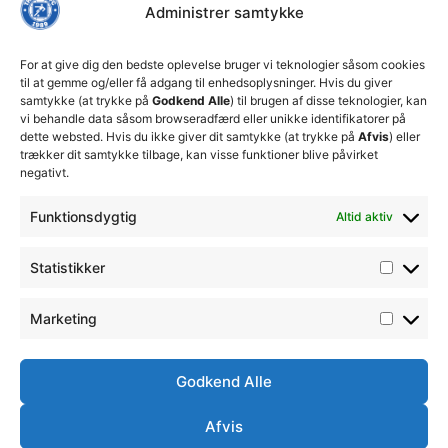
Thisted
ansvarlige
Administrer samtykke
ledelse
økonomiske
Truppen
+45 92
beslutninger
TFC
for at
Trænerteamet
99 19
For at give dig den bedste oplevelse bruger vi teknologier såsom cookies
sikre
Erhverv
til at gemme og/eller få adgang til enhedsoplysninger. Hvis du giver
19
klubbens
samtykke (at trykke på
Godkend Alle
) til brugen af disse teknologier, kan
Club 500
fremtid
vi behandle data såsom browseradfærd eller unikke identifikatorer på
celite@thistedfc.dk
15. juli 2026
dette websted. Hvis du ikke giver dit samtykke (at trykke på
Afvis
) eller
trækker dit samtykke tilbage, kan visse funktioner blive påvirket
𝗡𝘆𝗼𝗽𝗿𝘆𝗸𝗸𝗲𝘁
negativt.
𝟮. 𝗗𝗶𝘃
𝘀𝗽𝗶𝗹𝗹𝗲𝗿
Funktionsdygtig
Altid aktiv
17. april 2026
Velkommen
Statistikker
til Emilie
Billing
7. februar
Marketing
2026
Godkend Alle
Afvis
Ⓒ
Handelsbetingelser
Ordensreglement