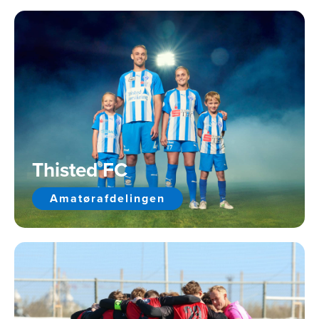
Thisted FC
Amatørafdelingen