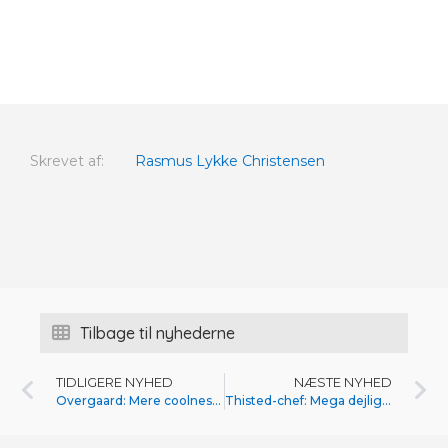
Skrevet af:
Rasmus Lykke Christensen
Tilbage til nyhederne
TIDLIGERE NYHED
NÆSTE NYHED
Overgaard: Mere coolness mod HIK
Thisted-chef: Mega dejligt og befriende