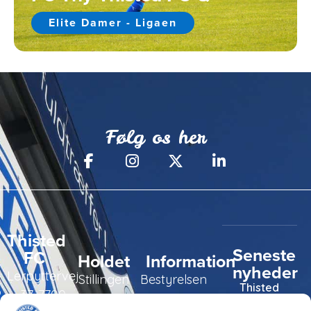
Elite Damer - Ligaen
Følg os her
Thisted
Seneste
FC
Holdet
Information
nyheder
Lerpyttervej
Stillingen
Bestyrelsen
Thisted
37, 7700
FC tager
Kampe
Daglig