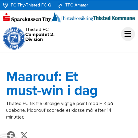
FC Thy-Thisted FC Q
TFC Amatør
Thisted FC
CampoBet 2.
Division
Maarouf: Et
must-win i dag
Thisted FC fik tre utrolige vigtige point mod HIK på
udebane. Maarouf scorede et klasse mål efter 14
minutter.