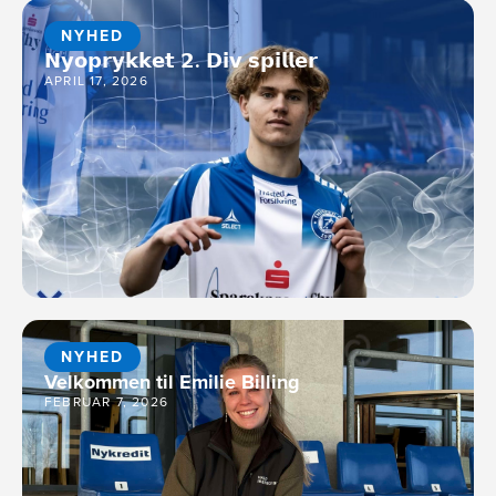
NYHED
𝗡𝘆𝗼𝗽𝗿𝘆𝗸𝗸𝗲𝘁 𝟮. 𝗗𝗶𝘃 𝘀𝗽𝗶𝗹𝗹𝗲𝗿
APRIL 17, 2026
NYHED
Velkommen til Emilie Billing
FEBRUAR 7, 2026