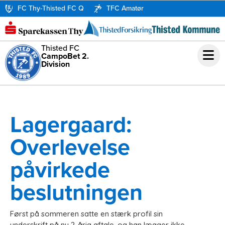
FC Thy-Thisted FC Q
TFC Amatør
Thisted FC
CampoBet 2.
Division
Lagergaard:
Overlevelse
påvirkede
beslutningen
Først på sommeren satte en stærk profil sin
underskrift på ny 2-årig aftale, og han lægger ikke