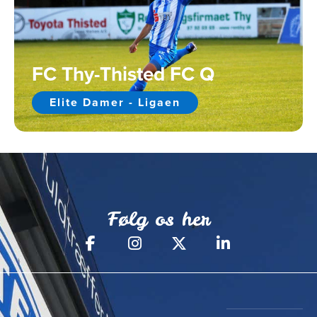
FC Thy-Thisted FC Q
Elite Damer - Ligaen
Følg os her