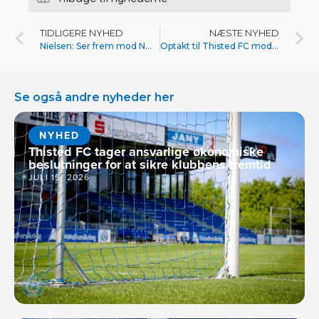
TIDLIGERE NYHED
NÆSTE NYHED
Nielsen: Ser frem mod Næstved søndag
Optakt til Thisted FC mod Næstved BK
Se også andre nyheder her
NYHED
Thisted FC tager ansvarlige økonomiske
beslutninger for at sikre klubbens fremtid
JULI 15, 2026