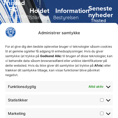
Thisted
Seneste
FC
Holdet
Information
nyheder
Lerpyttervej
Stillingen
Bestyrelsen
Thisted
37, 7700
FC tager
Kampe
Daglig
Thisted
ansvarlige
Administrer samtykke
ledelse
økonomiske
Truppen
+45 92
beslutninger
TFC
for at
Trænerteamet
99 19
For at give dig den bedste oplevelse bruger vi teknologier såsom cookies
sikre
Erhverv
til at gemme og/eller få adgang til enhedsoplysninger. Hvis du giver
19
klubbens
samtykke (at trykke på
Godkend Alle
) til brugen af disse teknologier, kan
Club 500
fremtid
vi behandle data såsom browseradfærd eller unikke identifikatorer på
celite@thistedfc.dk
15. juli 2026
dette websted. Hvis du ikke giver dit samtykke (at trykke på
Afvis
) eller
trækker dit samtykke tilbage, kan visse funktioner blive påvirket
𝗡𝘆𝗼𝗽𝗿𝘆𝗸𝗸𝗲𝘁
negativt.
𝟮. 𝗗𝗶𝘃
𝘀𝗽𝗶𝗹𝗹𝗲𝗿
Funktionsdygtig
Altid aktiv
17. april 2026
Velkommen
Statistikker
til Emilie
Billing
7. februar
Marketing
2026