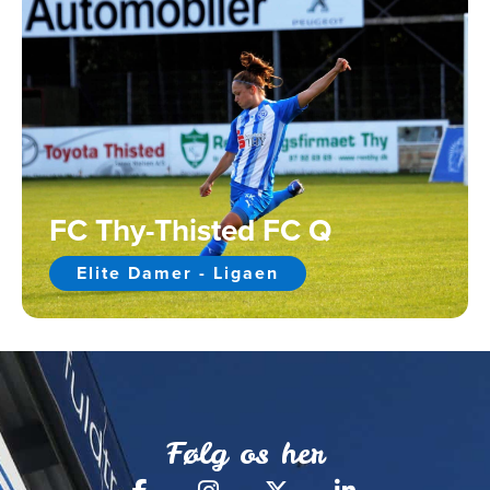
FC Thy-Thisted FC Q
Elite Damer - Ligaen
Følg os her