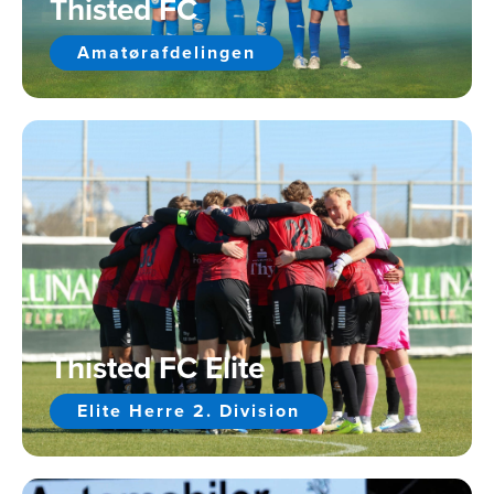
Thisted FC
Amatørafdelingen
Thisted FC Elite
Elite Herre 2. Division