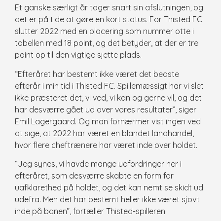
Et ganske særligt år tager snart sin afslutningen, og
det er på tide at gøre en kort status. For Thisted FC
slutter 2022 med en placering som nummer otte i
tabellen med 18 point, og det betyder, at der er tre
point op til den vigtige sjette plads.
“Efteråret har bestemt ikke været det bedste
efterår i min tid i Thisted FC. Spillemæssigt har vi slet
ikke præsteret det, vi ved, vi kan og gerne vil, og det
har desværre gået ud over vores resultater”, siger
Emil Lagergaard. Og man fornærmer vist ingen ved
at sige, at 2022 har været en blandet landhandel,
hvor flere cheftrænere har været inde over holdet.
“Jeg synes, vi havde mange udfordringer her i
efteråret, som desværre skabte en form for
uafklarethed på holdet, og det kan nemt se skidt ud
udefra. Men det har bestemt heller ikke været sjovt
inde på banen”, fortæller Thisted-spilleren.