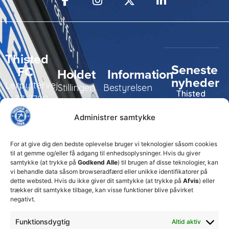
Thisted
Seneste
FC
Holdet
Information
nyheder
Lerpyttervej
Stillingen
Bestyrelsen
Thisted
37, 7700
FC tager
Kampe
Daglig
Thisted
ansvarlige
Administrer samtykke
ledelse
økonomiske
Truppen
+45 92
beslutninger
TFC
for at
Trænerteamet
99 19
For at give dig den bedste oplevelse bruger vi teknologier såsom cookies
sikre
Erhverv
til at gemme og/eller få adgang til enhedsoplysninger. Hvis du giver
19
klubbens
samtykke (at trykke på
Godkend Alle
) til brugen af disse teknologier, kan
Club 500
fremtid
vi behandle data såsom browseradfærd eller unikke identifikatorer på
celite@thistedfc.dk
15. juli 2026
dette websted. Hvis du ikke giver dit samtykke (at trykke på
Afvis
) eller
trækker dit samtykke tilbage, kan visse funktioner blive påvirket
𝗡𝘆𝗼𝗽𝗿𝘆𝗸𝗸𝗲𝘁
negativt.
𝟮. 𝗗𝗶𝘃
𝘀𝗽𝗶𝗹𝗹𝗲𝗿
Funktionsdygtig
Altid aktiv
17. april 2026