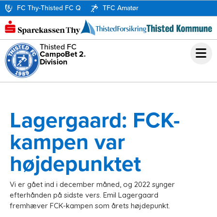
FC Thy-Thisted FC Q
TFC Amatør
Thisted FC
CampoBet 2.
Division
Lagergaard: FCK-
kampen var
højdepunktet
Vi er gået ind i december måned, og 2022 synger
efterhånden på sidste vers. Emil Lagergaard
fremhæver FCK-kampen som årets højdepunkt.