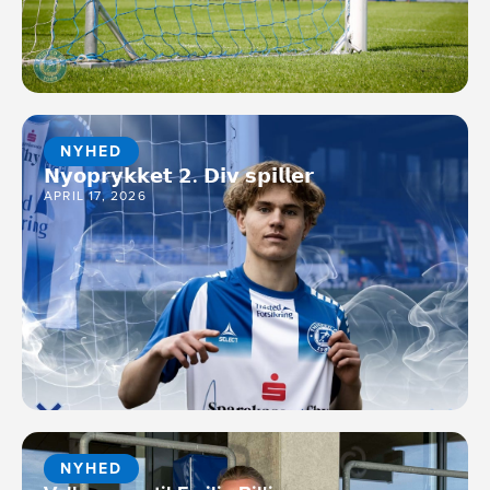
NYHED
𝗡𝘆𝗼𝗽𝗿𝘆𝗸𝗸𝗲𝘁 𝟮. 𝗗𝗶𝘃 𝘀𝗽𝗶𝗹𝗹𝗲𝗿
APRIL 17, 2026
NYHED