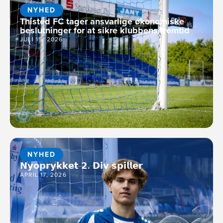
NYHED
Thisted FC tager ansvarlige økonomiske
beslutninger for at sikre klubbens fremtid
JULI 15, 2026
NYHED
𝗡𝘆𝗼𝗽𝗿𝘆𝗸𝗸𝗲𝘁 𝟮. 𝗗𝗶𝘃 𝘀𝗽𝗶𝗹𝗹𝗲𝗿
APRIL 17, 2026