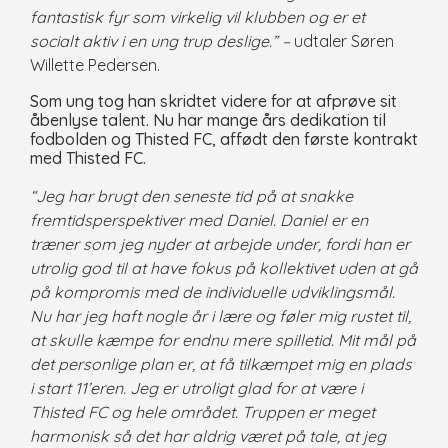
fantastisk fyr som virkelig vil klubben og er et
socialt aktiv i en ung trup deslige.” –
udtaler Søren
Willette Pedersen.
Som ung tog han skridtet videre for at afprøve sit
åbenlyse talent. Nu har mange års dedikation til
fodbolden og Thisted FC, affødt den første kontrakt
med Thisted FC.
“Jeg har brugt den seneste tid på at snakke
fremtidsperspektiver med Daniel. Daniel er en
træner som jeg nyder at arbejde under, fordi han er
utrolig god til at have fokus på kollektivet uden at gå
på kompromis med de individuelle udviklingsmål.
Nu har jeg haft nogle år i lære og føler mig rustet til,
at skulle kæmpe for endnu mere spilletid. Mit mål på
det personlige plan er, at få tilkæmpet mig en plads
i start 11’eren. Jeg er utroligt glad for at være i
Thisted FC og hele området. Truppen er meget
harmonisk så det har aldrig været på tale, at jeg