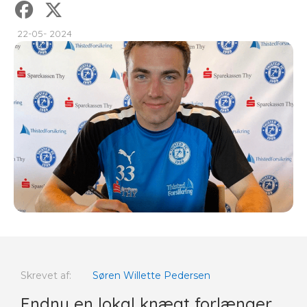
22-05- 2024
Skrevet af:
Søren Willette Pedersen
Endnu en lokal knægt forlænger