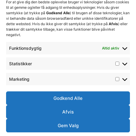
for at
Trænerteamet
99 19
For at give dig den bedste oplevelse bruger vi teknologier såsom cookies
sikre
Erhverv
til at gemme og/eller få adgang til enhedsoplysninger. Hvis du giver
19
klubbens
samtykke (at trykke på
Godkend Alle
) til brugen af disse teknologier, kan
Club 500
fremtid
vi behandle data såsom browseradfærd eller unikke identifikatorer på
celite@thistedfc.dk
15. juli 2026
dette websted. Hvis du ikke giver dit samtykke (at trykke på
Afvis
) eller
trækker dit samtykke tilbage, kan visse funktioner blive påvirket
𝗡𝘆𝗼𝗽𝗿𝘆𝗸𝗸𝗲𝘁
negativt.
𝟮. 𝗗𝗶𝘃
𝘀𝗽𝗶𝗹𝗹𝗲𝗿
Funktionsdygtig
Altid aktiv
17. april 2026
Velkommen
Statistikker
til Emilie
Billing
7. februar
Marketing
2026
Godkend Alle
Afvis
Ⓒ
Handelsbetingelser
Ordensreglement
Thisted
Simsoft
– Webbureau i
FC -
Gem Valg
2026
Nordjylland