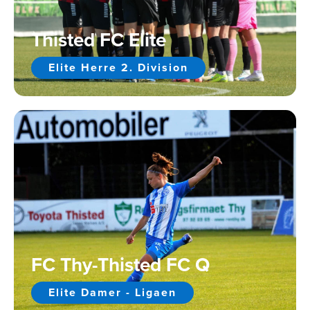
Thisted FC Elite
Elite Herre 2. Division
FC Thy-Thisted FC Q
Elite Damer - Ligaen