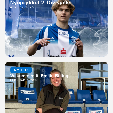
𝗡𝘆𝗼𝗽𝗿𝘆𝗸𝗸𝗲𝘁 𝟮. 𝗗𝗶𝘃 𝘀𝗽𝗶𝗹𝗹𝗲𝗿
APRIL 17, 2026
NYHED
Velkommen til Emilie Billing
FEBRUAR 7, 2026