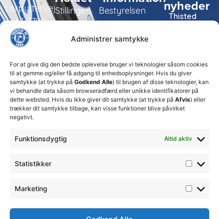
nyheder
Lerpyttervej
Stillingen
Bestyrelsen
Thisted
37, 7700
FC tager
Kampe
Daglig
Thisted
ansvarlige
Administrer samtykke
ledelse
økonomiske
Truppen
+45 92
beslutninger
TFC
for at
Trænerteamet
99 19
For at give dig den bedste oplevelse bruger vi teknologier såsom cookies
sikre
Erhverv
til at gemme og/eller få adgang til enhedsoplysninger. Hvis du giver
19
klubbens
samtykke (at trykke på
Godkend Alle
) til brugen af disse teknologier, kan
Club 500
fremtid
vi behandle data såsom browseradfærd eller unikke identifikatorer på
celite@thistedfc.dk
15. juli 2026
dette websted. Hvis du ikke giver dit samtykke (at trykke på
Afvis
) eller
trækker dit samtykke tilbage, kan visse funktioner blive påvirket
𝗡𝘆𝗼𝗽𝗿𝘆𝗸𝗸𝗲𝘁
negativt.
𝟮. 𝗗𝗶𝘃
𝘀𝗽𝗶𝗹𝗹𝗲𝗿
Funktionsdygtig
Altid aktiv
17. april 2026
Velkommen
Statistikker
til Emilie
Billing
7. februar
Marketing
2026