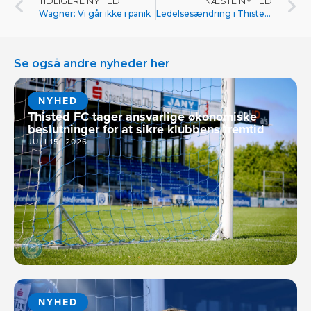
TIDLIGERE NYHED
NÆSTE NYHED
Wagner: Vi går ikke i panik
Ledelsesændring i Thisted FC ved udgangen af juli 2025
Se også andre nyheder her
NYHED
Thisted FC tager ansvarlige økonomiske
beslutninger for at sikre klubbens fremtid
JULI 15, 2026
NYHED