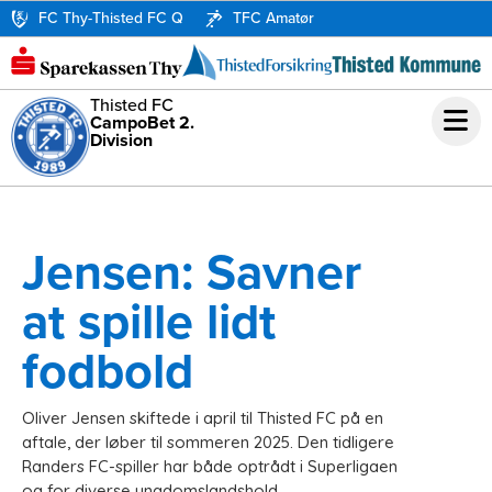
FC Thy-Thisted FC Q
TFC Amatør
Thisted FC
CampoBet 2.
Division
Jensen: Savner
at spille lidt
fodbold
Oliver Jensen skiftede i april til Thisted FC på en
aftale, der løber til sommeren 2025. Den tidligere
Randers FC-spiller har både optrådt i Superligaen
og for diverse ungdomslandshold.