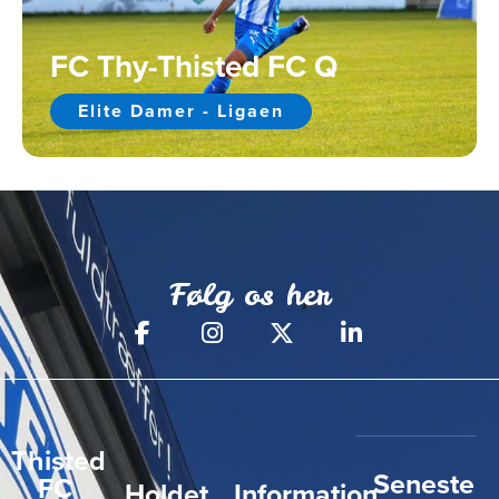
FC Thy-Thisted FC Q
Elite Damer - Ligaen
Følg os her
Thisted
Seneste
FC
Holdet
Information