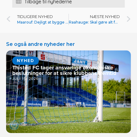
Tilbage til nyhederne
TIDLIGERE NYHED
NÆSTE NYHED
Maarouf: Dejligt at bygge videre på stime
Raahauge: Skal gøre alt for at overleve
Se også andre nyheder her
NYHED
Thisted FC tager ansvarlige økonomiske
beslutninger for at sikre klubbens fremtid
JULI 15, 2026