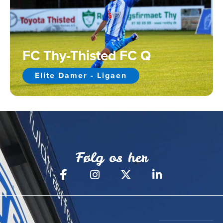
FC Thy-Thisted FC Q
Elite Damer - Ligaen
Følg os her