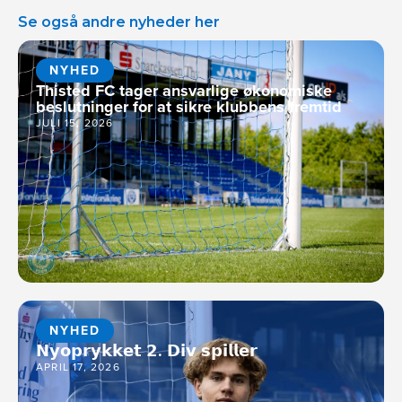
Se også andre nyheder her
NYHED
Thisted FC tager ansvarlige økonomiske
beslutninger for at sikre klubbens fremtid
JULI 15, 2026
NYHED
𝗡𝘆𝗼𝗽𝗿𝘆𝗸𝗸𝗲𝘁 𝟮. 𝗗𝗶𝘃 𝘀𝗽𝗶𝗹𝗹𝗲𝗿
APRIL 17, 2026