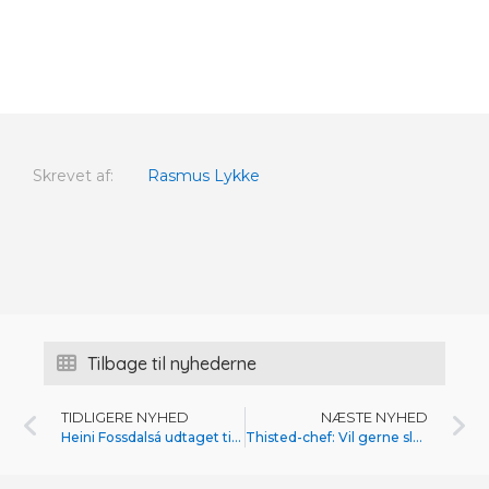
Skrevet af:
Rasmus Lykke
Tilbage til nyhederne
TIDLIGERE NYHED
NÆSTE NYHED
Heini Fossdalsá udtaget til landsholdet
Thisted-chef: Vil gerne slutte ordentlig af