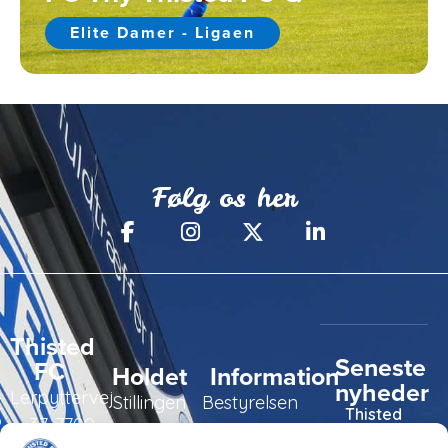
Elite Damer - Ligaen
Følg os her
Thisted
Seneste
FC
Holdet
Information
nyheder
Lerpyttervej
Stillingen
Bestyrelsen
Thisted
37, 7700
FC tager
Kampe
Daglig