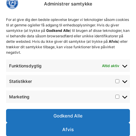
Thisted
ansvarlige
Administrer samtykke
ledelse
økonomiske
Truppen
+45 92
beslutninger
TFC
for at
Trænerteamet
99 19
For at give dig den bedste oplevelse bruger vi teknologier såsom cookies
sikre
Erhverv
til at gemme og/eller få adgang til enhedsoplysninger. Hvis du giver
19
klubbens
samtykke (at trykke på
Godkend Alle
) til brugen af disse teknologier, kan
Club 500
fremtid
vi behandle data såsom browseradfærd eller unikke identifikatorer på
celite@thistedfc.dk
15. juli 2026
dette websted. Hvis du ikke giver dit samtykke (at trykke på
Afvis
) eller
trækker dit samtykke tilbage, kan visse funktioner blive påvirket
𝗡𝘆𝗼𝗽𝗿𝘆𝗸𝗸𝗲𝘁
negativt.
𝟮. 𝗗𝗶𝘃
𝘀𝗽𝗶𝗹𝗹𝗲𝗿
Funktionsdygtig
Altid aktiv
17. april 2026
Velkommen
Statistikker
til Emilie
Billing
7. februar
Marketing
2026
Godkend Alle
Afvis
Ⓒ
Handelsbetingelser
Ordensreglement