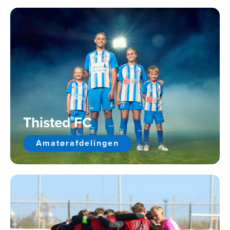
Thisted FC
Amatørafdelingen