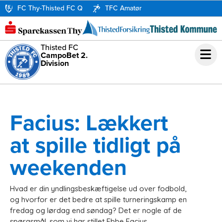
FC Thy-Thisted FC Q
TFC Amatør
Thisted FC
CampoBet 2.
Division
Facius: Lækkert
at spille tidligt på
weekenden
Hvad er din yndlingsbeskæftigelse ud over fodbold,
og hvorfor er det bedre at spille turneringskamp en
fredag og lørdag end søndag? Det er nogle af de
spørgsmål, som vi har stillet Ebbe Facius.