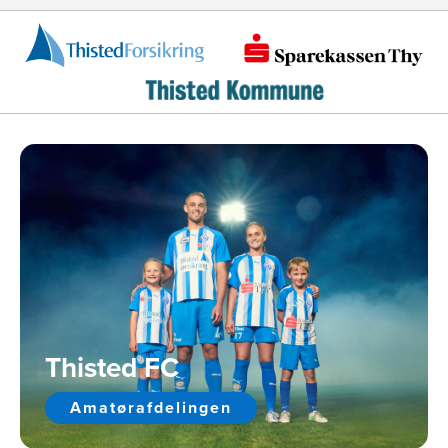
Thisted FC
Amatørafdelingen