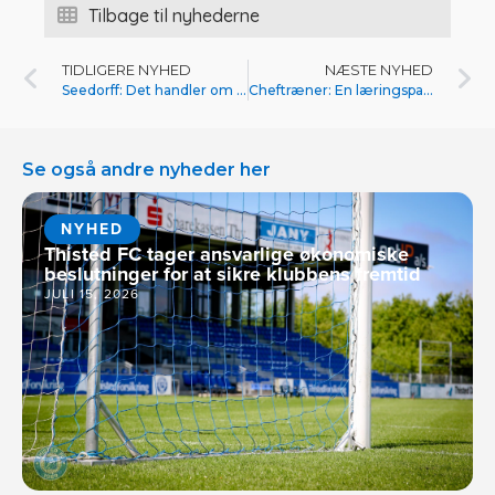
Tilbage til nyhederne
TIDLIGERE NYHED
NÆSTE NYHED
Seedorff: Det handler om overlevelse
Cheftræner: En læringsparat trup
Se også andre nyheder her
NYHED
Thisted FC tager ansvarlige økonomiske
beslutninger for at sikre klubbens fremtid
JULI 15, 2026