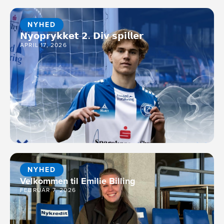
NYHED
𝗡𝘆𝗼𝗽𝗿𝘆𝗸𝗸𝗲𝘁 𝟮. 𝗗𝗶𝘃 𝘀𝗽𝗶𝗹𝗹𝗲𝗿
APRIL 17, 2026
NYHED
Velkommen til Emilie Billing
FEBRUAR 7, 2026