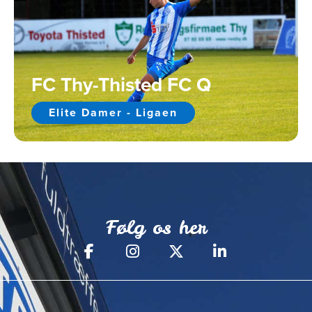
FC Thy-Thisted FC Q
Elite Damer - Ligaen
Følg os her