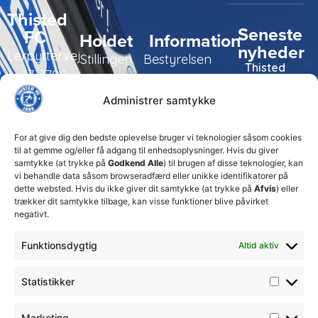
Thisted
Seneste
FC
Holdet
Information
nyheder
Lerpyttervej
Stillingen
Bestyrelsen
Thisted
37, 7700
FC tager
Kampe
Daglig
Thisted
ansvarlige
Administrer samtykke
ledelse
økonomiske
Truppen
+45 92
beslutninger
TFC
for at
Trænerteamet
99 19
For at give dig den bedste oplevelse bruger vi teknologier såsom cookies
sikre
Erhverv
til at gemme og/eller få adgang til enhedsoplysninger. Hvis du giver
19
klubbens
samtykke (at trykke på
Godkend Alle
) til brugen af disse teknologier, kan
Club 500
fremtid
vi behandle data såsom browseradfærd eller unikke identifikatorer på
celite@thistedfc.dk
15. juli 2026
dette websted. Hvis du ikke giver dit samtykke (at trykke på
Afvis
) eller
trækker dit samtykke tilbage, kan visse funktioner blive påvirket
𝗡𝘆𝗼𝗽𝗿𝘆𝗸𝗸𝗲𝘁
negativt.
𝟮. 𝗗𝗶𝘃
𝘀𝗽𝗶𝗹𝗹𝗲𝗿
Funktionsdygtig
Altid aktiv
17. april 2026
Velkommen
Statistikker
til Emilie
Billing
7. februar
Marketing