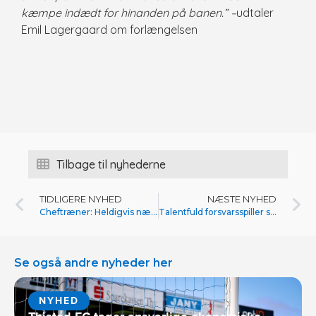
kæmpe indædt for hinanden på banen.” –
udtaler
Emil Lagergaard om forlængelsen
Tilbage til nyhederne
TIDLIGERE NYHED
NÆSTE NYHED
Cheftræner: Heldigvis næsten samme trup
Talentfuld forsvarsspiller skriver kontrakt med FC Thy – Thisted Q
Se også andre nyheder her
NYHED