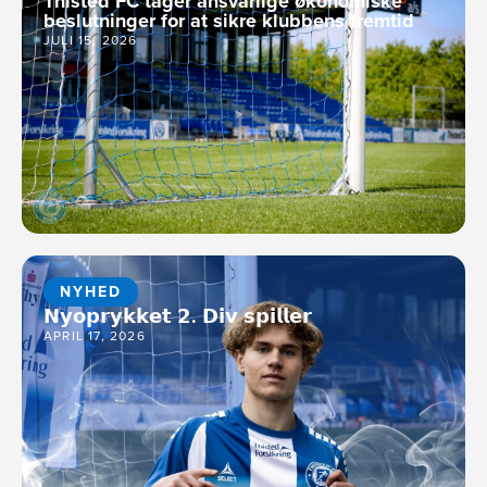
Thisted FC tager ansvarlige økonomiske
beslutninger for at sikre klubbens fremtid
JULI 15, 2026
NYHED
𝗡𝘆𝗼𝗽𝗿𝘆𝗸𝗸𝗲𝘁 𝟮. 𝗗𝗶𝘃 𝘀𝗽𝗶𝗹𝗹𝗲𝗿
APRIL 17, 2026