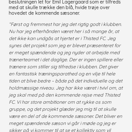
beslutningen let for Emil Lagergaard som er tilfreds
med at skulle trække den blå, hvide trøje over
hovedet de kommende sæsoner.
“Først og fremmest har jeg det rigtig godt i klubben.
Nu har jeg efterhånden været her i så mange år, at
det ikke kan undgås at hjertet er i Thisted FC. Jeg
synes det projekt som jeg er blevet præsenteret for
er meget spændende og jeg nyder at arbejde med
trænerteamet i det daglige. Der er ingen spillere eller
trænere som stiller sig tilfredse i klubben. Det giver
en fantastisk træningsparathed og en vilje til hele
tiden at blive bedre – både på det individuelle og det
holdmæssige niveau. Jeg har ikke været i tvivl om, at
jeg skal med på den kommende rejse med Thisted
FC. Vi har store ambitioner om at rykke os som
gruppe, og det projekt glæder jeg mig til at skulle
være en del af de kommende sæsoner. Det bliver en
meget spændende sæson vi går i møde og jeg er
sikker på vi kommer til at se et kollektiv som vil