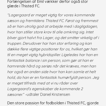
Forlængelsen af Emil vækker derfor også stor
glæde i Thisted FC.
“Lagergaard er meget vigtig for vores kommende
sæson og fremtidens Thisted FC. Først og fremmest
så er han utrolig god at arbejde med i dagligdagen,
hvor han stiller store krav til alle omkring sig. Intet
bliver gjort halvt fra Lager, og det smitter virkelig af i
truppen. Derudover har han stor erfaring og kan
dække flere vigtige positioner for os, hvilket gør han
til en meget vigtig hybridspiller. Ligeledes har han en
fantastisk balance i sin person, som gør at han er
hamrende hård og seriøs når det kræves, men han
har også en anden side hvor han kan samle et helt
hold, da han er en fantastisk humørfyldt person. Jeg
er meget tilfreds med at vi nu råder over
Lagergaard’s egenskaber de kommende 2
sæsoner.” –
udtaler Daniel Kristensen
Den store passion for fodbolden i Thisted FC, gjorde