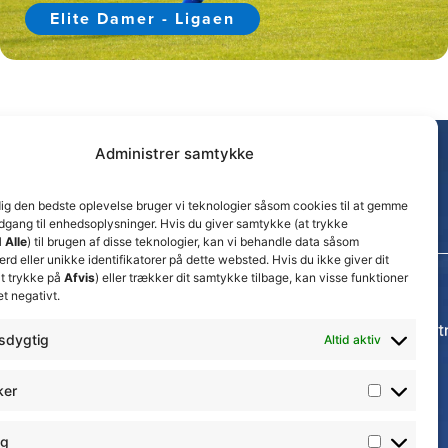
Elite Damer - Ligaen
Administrer samtykke
dig den bedste oplevelse bruger vi teknologier såsom cookies til at gemme
adgang til enhedsoplysninger. Hvis du giver samtykke (at trykke
 Alle
) til brugen af disse teknologier, kan vi behandle data såsom
d eller unikke identifikatorer på dette websted. Hvis du ikke giver dit
t trykke på
Afvis
) eller trækker dit samtykke tilbage, kan visse funktioner
et negativt.
Seneste nyheder
Thisted FC tager ansvarlige økonomiske beslut
sdygtig
Altid aktiv
for at sikre klubbens fremtid
15. juli 2026
ker
𝗡𝘆𝗼𝗽𝗿𝘆𝗸𝗸𝗲𝘁 𝟮. 𝗗𝗶𝘃 𝘀𝗽𝗶𝗹𝗹𝗲𝗿
17. april 2026
ng