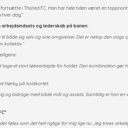
at fortsætte i Thisted FC. Han har hele tiden været en toppriori
a hver dag.”
s arbejdsindsats og lederskab på banen:
av til både sig selv og sine omgivelser. Det er netop den slags s
m kollektiv.”
lligens:
at tage et stort løbearbejde for holdet. Den kombination gør ha
ed Hørby på holdkortet:
kle sig og bidrage med både mål og assists. Samtidig er han en v
 FC”
et føles som det helt rigtige for mig lige nu. Jeg trives virk