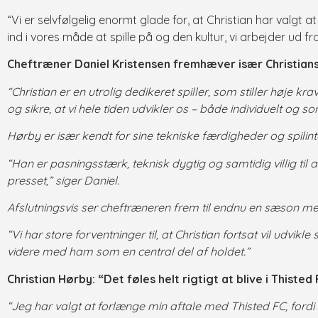
“Vi er selvfølgelig enormt glade for, at Christian har valgt 
ind i vores måde at spille på og den kultur, vi arbejder ud fr
Cheftræner Daniel Kristensen fremhæver især Christian
“Christian er en utrolig dedikeret spiller, som stiller høje kr
og sikre, at vi hele tiden udvikler os – både individuelt og so
Hørby er især kendt for sine tekniske færdigheder og spilinte
“Han er pasningsstærk, teknisk dygtig og samtidig villig til 
presset,” siger Daniel.
Afslutningsvis ser cheftræneren frem til endnu en sæson m
“Vi har store forventninger til, at Christian fortsat vil udvi
videre med ham som en central del af holdet.”
Christian Hørby: “Det føles helt rigtigt at blive i Thisted
“Jeg har valgt at forlænge min aftale med Thisted FC, fordi d