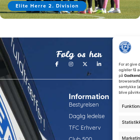
Elite Herre 2. Division
Følg os her
For at give 
og/eller få 
på
Godkend
browseradfær
samtykke (a
blive påvirk
Information
Bestyrelsen
Funktion
Daglig ledelse
Statistik
TFC Erhverv
Marketi
amet
Club 500