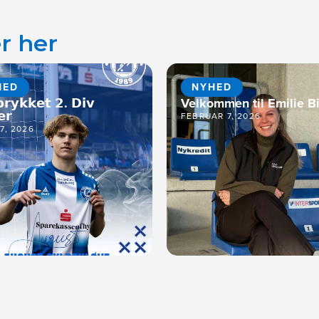
r her
HED
NYHED
𝗿𝘆𝗸𝗸𝗲𝘁 𝟮. 𝗗𝗶𝘃
Velkommen til Emilie Bi
𝗲𝗿
FEBRUAR 7, 2026
17, 2026