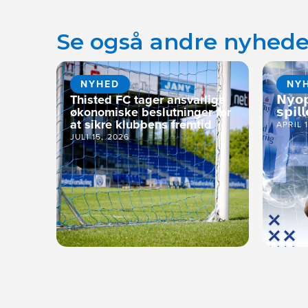
Se også andre nyhede
NYHED
NY
Thisted FC tager ansvarlige
𝗡𝘆𝗼
økonomiske beslutninger for
𝘀𝗽𝗶𝗹𝗹
at sikre klubbens fremtid
APRIL 
JULI 15, 2026