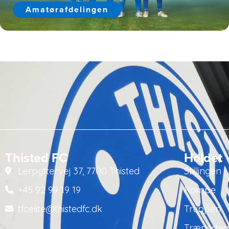
Amatørafdelingen
Thisted FC
Holdet
Lerpyttervej 37, 7700 Thisted
Stillingen
+45 92 99 19 19
Kampe
tfcelite@thistedfc.dk
Truppen
Trænerte