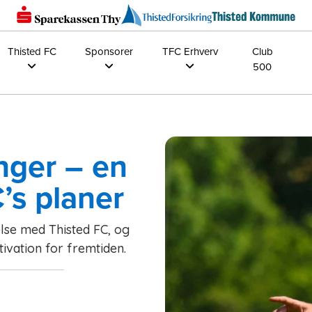
Thisted FC
Sponsorer
TFC Erhverv
Club
500
nger – en
C’s planer
else med Thisted FC, og
ivation for fremtiden.