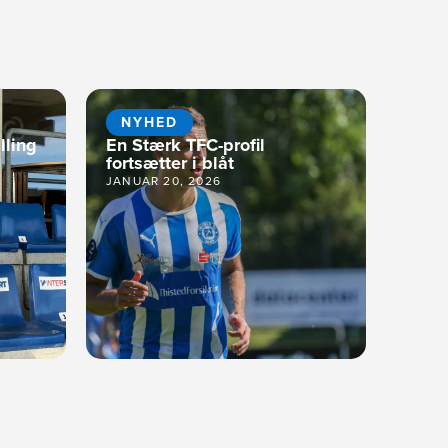
NYHED
lling
En Stærk TFC-profil
fortsætter i blåt
JANUAR 20, 2026