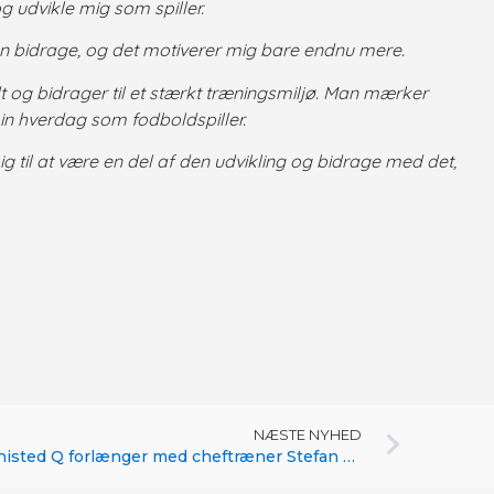
og udvikle mig som spiller.
g kan bidrage, og det motiverer mig bare endnu mere.
t og bidrager til et stærkt træningsmiljø. Man mærker
 min hverdag som fodboldspiller.
g til at være en del af den udvikling og bidrage med det,
NÆSTE NYHED
FC Thy-Thisted Q forlænger med cheftræner Stefan Madsen: Sætter kurs mod Kvindeligaen