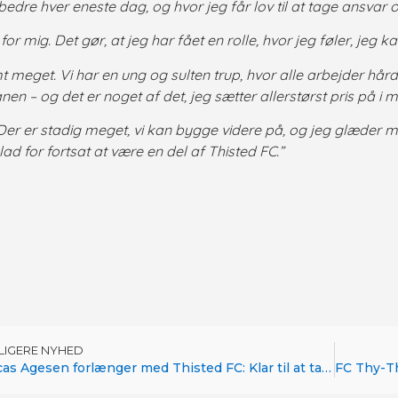
 bedre hver eneste dag, og hvor jeg får lov til at tage ansvar 
for mig. Det gør, at jeg har fået en rolle, hvor jeg føler, je
meget. Vi har en ung og sulten trup, hvor alle arbejder hård
anen – og det er noget af det, jeg sætter allerstørst pris på i
er er stadig meget, vi kan bygge videre på, og jeg glæder mi
lad for fortsat at være en del af Thisted FC.”
DLIGERE NYHED
Lucas Agesen forlænger med Thisted FC: Klar til at tage næste skridt