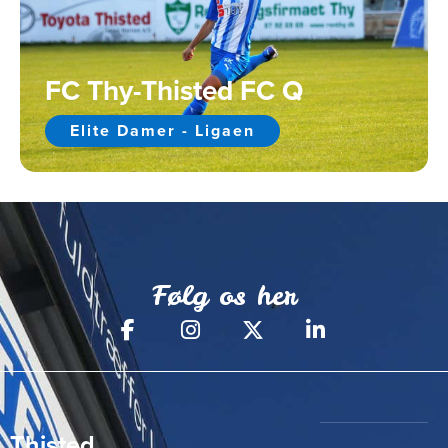
FC Thy-Thisted FC Q
Elite Damer - Ligaen
Følg os her
Thisted