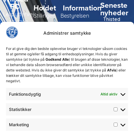
Seneste
FC
Holdet
Information
nyheder
Lerpyttervej
Stillingen
Bestyrelsen
Thisted
37, 7700
FC tager
Kampe
Daglig
Thisted
ansvarlige
Administrer samtykke
ledelse
økonomiske
Truppen
+45 92
beslutninger
TFC
for at
Trænerteamet
99 19
For at give dig den bedste oplevelse bruger vi teknologier såsom cookies
sikre
Erhverv
til at gemme og/eller få adgang til enhedsoplysninger. Hvis du giver
19
klubbens
samtykke (at trykke på
Godkend Alle
) til brugen af disse teknologier, kan
Club 500
fremtid
vi behandle data såsom browseradfærd eller unikke identifikatorer på
celite@thistedfc.dk
15. juli 2026
dette websted. Hvis du ikke giver dit samtykke (at trykke på
Afvis
) eller
trækker dit samtykke tilbage, kan visse funktioner blive påvirket
𝗡𝘆𝗼𝗽𝗿𝘆𝗸𝗸𝗲𝘁
negativt.
𝟮. 𝗗𝗶𝘃
𝘀𝗽𝗶𝗹𝗹𝗲𝗿
Funktionsdygtig
Altid aktiv
17. april 2026
Velkommen
Statistikker
til Emilie
Billing
Marketing
7. februar
2026