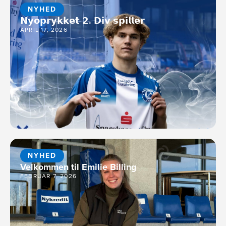
NYHED
𝗡𝘆𝗼𝗽𝗿𝘆𝗸𝗸𝗲𝘁 𝟮. 𝗗𝗶𝘃 𝘀𝗽𝗶𝗹𝗹𝗲𝗿
APRIL 17, 2026
NYHED
Velkommen til Emilie Billing
FEBRUAR 7, 2026