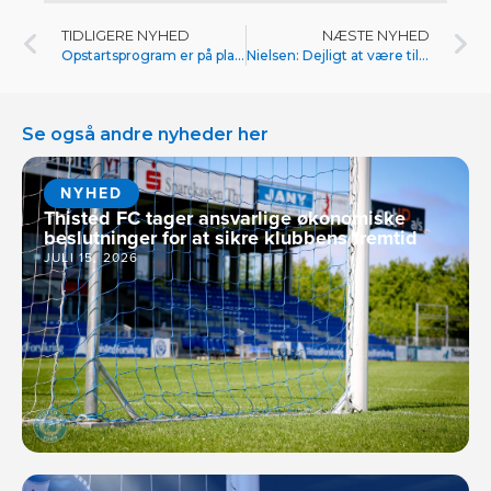
TIDLIGERE NYHED
NÆSTE NYHED
Opstartsprogram er på plads
Nielsen: Dejligt at være tilbage
Se også andre nyheder her
NYHED
Thisted FC tager ansvarlige økonomiske
beslutninger for at sikre klubbens fremtid
JULI 15, 2026