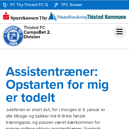
FC Thy-Thisted FC Q
TFC Amatør
Thisted FC
CampoBet 2.
Division
Assistentræner:
Opstarten for mig
er todelt
Juleferien er snart slut, for i morgen d. 6. januar er
alle tilbage og tjekker ind til årets første
træningspas, og pausen været kærkommen for
mange spillere inklusiv assistenttræner, Frederik