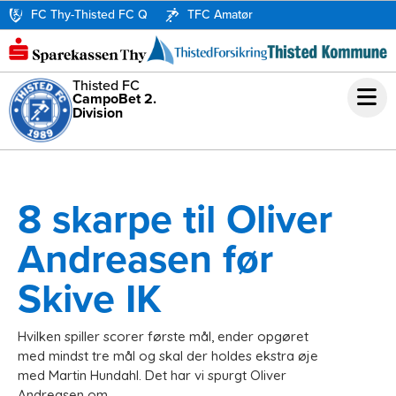
FC Thy-Thisted FC Q
TFC Amatør
Thisted FC
CampoBet 2.
Division
8 skarpe til Oliver
Andreasen før
Skive IK
Hvilken spiller scorer første mål, ender opgøret
med mindst tre mål og skal der holdes ekstra øje
med Martin Hundahl. Det har vi spurgt Oliver
Andreasen om.