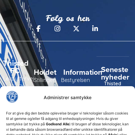
Følg os her
Thisted
Seneste
FC
Holdet
Information
nyheder
Lerpyttervej
Stillingen
Bestyrelsen
Thisted
37, 7700
FC tager
Kampe
Daglig
Thisted
ansvarlige
Administrer samtykke
ledelse
økonomiske
Truppen
+45 92
beslutninger
TFC
for at
Trænerteamet
99 19
For at give dig den bedste oplevelse bruger vi teknologier såsom cookies
sikre
Erhverv
til at gemme og/eller få adgang til enhedsoplysninger. Hvis du giver
19
klubbens
samtykke (at trykke på
Godkend Alle
) til brugen af disse teknologier, kan
Club 500
fremtid
vi behandle data såsom browseradfærd eller unikke identifikatorer på
celite@thistedfc.dk
15. juli 2026
dette websted. Hvis du ikke giver dit samtykke (at trykke på
Afvis
) eller