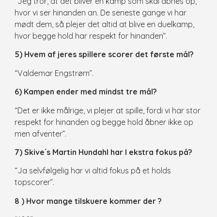
“Jeg tror, at det bliver en kamp som skal åbnes op,
hvor vi ser hinanden an. De seneste gange vi har
mødt dem, så plejer det altid at blive en duelkamp,
hvor begge hold har respekt for hinanden”.
5) Hvem af jeres spillere scorer det første mål?
“Valdemar Engstrøm”.
6) Kampen ender med mindst tre mål?
“Det er ikke målrige, vi plejer at spille, fordi vi har stor
respekt for hinanden og begge hold åbner ikke op
men afventer”.
7) Skive´s Martin Hundahl har I ekstra fokus på?
“Ja selvfølgelig har vi altid fokus på et holds
topscorer”.
8 ) Hvor mange tilskuere kommer der ?