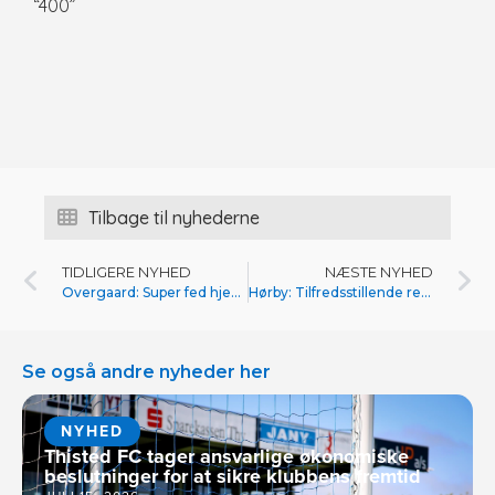
“400”
Tilbage til nyhederne
TIDLIGERE NYHED
NÆSTE NYHED
Overgaard: Super fed hjemmebanedebut
Hørby: Tilfredsstillende resultat i Skive
Se også andre nyheder her
NYHED
Thisted FC tager ansvarlige økonomiske
beslutninger for at sikre klubbens fremtid