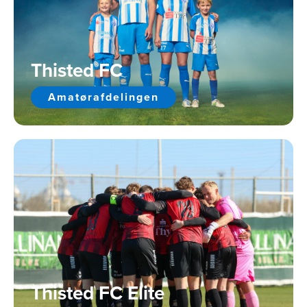
Thisted FC
Amatørafdelingen
Thisted FC Elite