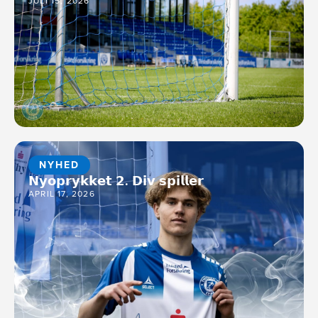
JULI 15, 2026
NYHED
𝗡𝘆𝗼𝗽𝗿𝘆𝗸𝗸𝗲𝘁 𝟮. 𝗗𝗶𝘃 𝘀𝗽𝗶𝗹𝗹𝗲𝗿
APRIL 17, 2026