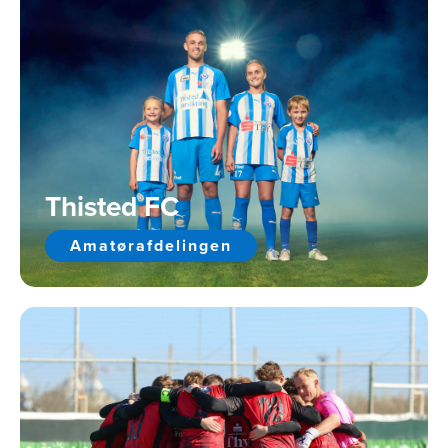
Thisted FC
Amatørafdelingen