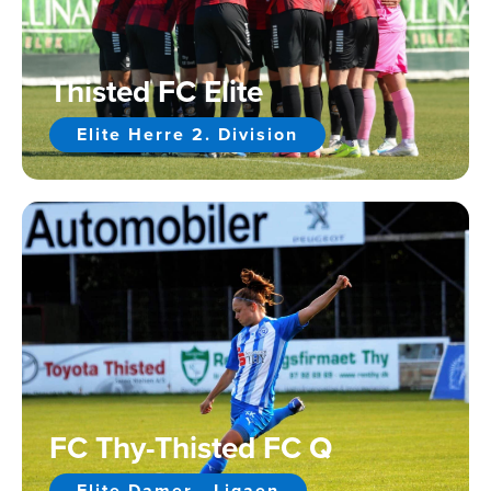
Thisted FC Elite
Elite Herre 2. Division
FC Thy-Thisted FC Q
Elite Damer - Ligaen