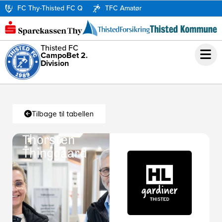
FC Thy-Thisted FC Q
TFC Amatør
Thisted FC
CampoBet 2.
Division
Tilbage til tabellen
Thorsten
Thinggaard