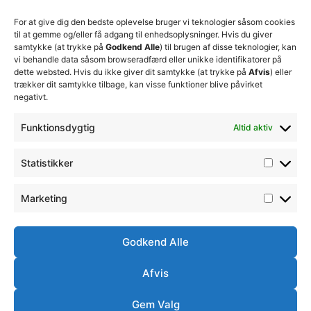
+45 92
beslutninger
TFC
for at
Trænerteamet
99 19
For at give dig den bedste oplevelse bruger vi teknologier såsom cookies
sikre
Erhverv
til at gemme og/eller få adgang til enhedsoplysninger. Hvis du giver
19
klubbens
samtykke (at trykke på
Godkend Alle
) til brugen af disse teknologier, kan
Club 500
fremtid
vi behandle data såsom browseradfærd eller unikke identifikatorer på
celite@thistedfc.dk
15. juli 2026
dette websted. Hvis du ikke giver dit samtykke (at trykke på
Afvis
) eller
trækker dit samtykke tilbage, kan visse funktioner blive påvirket
𝗡𝘆𝗼𝗽𝗿𝘆𝗸𝗸𝗲𝘁
negativt.
𝟮. 𝗗𝗶𝘃
𝘀𝗽𝗶𝗹𝗹𝗲𝗿
Funktionsdygtig
Altid aktiv
17. april 2026
Velkommen
Statistikker
til Emilie
Billing
7. februar
Marketing
2026
Godkend Alle
Afvis
Ⓒ
Handelsbetingelser
Ordensreglement
Thisted
Simsoft
– Webbureau i
FC -
Gem Valg