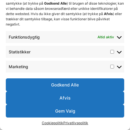
samtykke (at trykke på
Godkend Alle
) til brugen af disse teknologier, kan
PM solution
vi behandle data såsom browseradfærd eller unikke identifikatorer på
dette websted. Hvis du ikke giver dit samtykke (at trykke på
Afvis
) eller
trækker dit samtykke tilbage, kan visse funktioner blive påvirket
GF Forsikring
negativt.
BDO
Funktionsdygtig
Altid aktiv
T. Søgaard Logistics A/S
Statistikker
Marketing
Tönnies
Gear Up Green
Godkend Alle
Afvis
Next
→
Gem Valg
Cookiepolitik
Privatlivspolitik