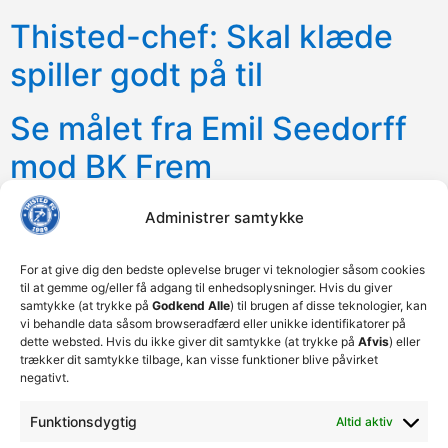
Thisted-chef: Skal klæde
spiller godt på til
Se målet fra Emil Seedorff
mod BK Frem
Seedorff: Vi kender
Administrer samtykke
situationen fra sidste år
For at give dig den bedste oplevelse bruger vi teknologier såsom cookies
til at gemme og/eller få adgang til enhedsoplysninger. Hvis du giver
Billeder HIK – Thisted FC
samtykke (at trykke på
Godkend Alle
) til brugen af disse teknologier, kan
vi behandle data såsom browseradfærd eller unikke identifikatorer på
dette websted. Hvis du ikke giver dit samtykke (at trykke på
Afvis
) eller
Se målene fra 0-2 sejren
trækker dit samtykke tilbage, kan visse funktioner blive påvirket
negativt.
over HIK
Funktionsdygtig
Altid aktiv