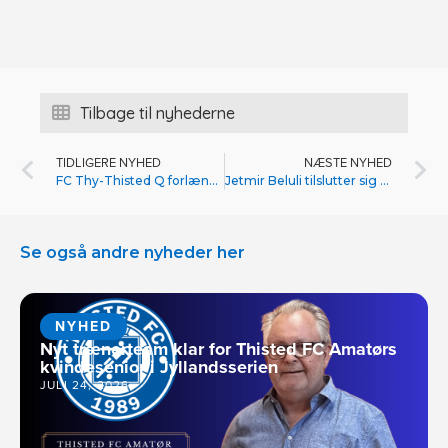
Tilbage til nyhederne
TIDLIGERE NYHED
NÆSTE NYHED
FC Thy-Thisted Q forlænger med cheftræner Stefan Madsen: Sætter kurs mod Kvindeligaen
Jetmir Beluli tilslutter sig Thisted FC: Ungt angrebstalent bliver en del af førsteholdstruppen
Se også andre nyheder her
NYHED
Nyt trænerteam klar for Thisted FC Amatørs
kvindesenior i Jyllandsserien
JULI 24, 2026