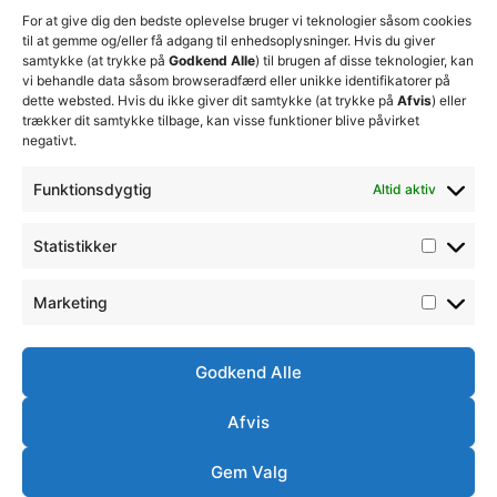
økonomiske
For at give dig den bedste oplevelse bruger vi teknologier såsom cookies
beslutninger
til at gemme og/eller få adgang til enhedsoplysninger. Hvis du giver
for at
samtykke (at trykke på
Godkend Alle
) til brugen af disse teknologier, kan
sikre
vi behandle data såsom browseradfærd eller unikke identifikatorer på
klubbens
dette websted. Hvis du ikke giver dit samtykke (at trykke på
Afvis
) eller
fremtid
trækker dit samtykke tilbage, kan visse funktioner blive påvirket
15. juli 2026
negativt.
Lokale
Funktionsdygtig
Altid aktiv
Josefine
Sørensen
træder
Statistikker
ind i
førsteholdstr
20. juni 2026
Marketing
Godkend Alle
Afvis
Ⓒ
Handelsbetingelser
Ordensreglement
Thisted
Gem Valg
Simsoft
– Webbureau i
FC -