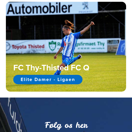
FC Thy-Thisted FC Q
Elite Damer - Ligaen
Følg os her