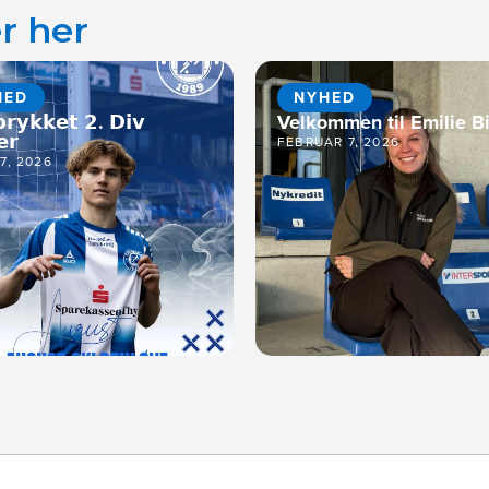
r her
HED
NYHED
𝗿𝘆𝗸𝗸𝗲𝘁 𝟮. 𝗗𝗶𝘃
Velkommen til Emilie Bi
𝗲𝗿
FEBRUAR 7, 2026
17, 2026