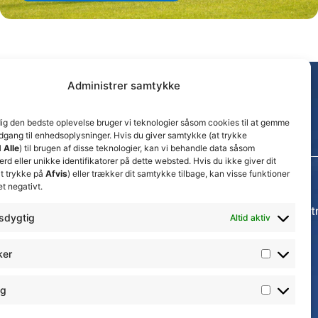
Administrer samtykke
dig den bedste oplevelse bruger vi teknologier såsom cookies til at gemme
adgang til enhedsoplysninger. Hvis du giver samtykke (at trykke
 Alle
) til brugen af disse teknologier, kan vi behandle data såsom
d eller unikke identifikatorer på dette websted. Hvis du ikke giver dit
t trykke på
Afvis
) eller trækker dit samtykke tilbage, kan visse funktioner
et negativt.
Seneste nyheder
Thisted FC tager ansvarlige økonomiske beslut
sdygtig
Altid aktiv
for at sikre klubbens fremtid
15. juli 2026
ker
𝗡𝘆𝗼𝗽𝗿𝘆𝗸𝗸𝗲𝘁 𝟮. 𝗗𝗶𝘃 𝘀𝗽𝗶𝗹𝗹𝗲𝗿
17. april 2026
ng
Velkommen til Emilie Billing
7. februar 2026