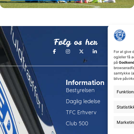
Følg os her
For at give 
og/eller få 
på
Godkend
browseradfær
samtykke (a
blive påvirk
Information
Bestyrelsen
Funktion
Daglig ledelse
Statistik
TFC Erhverv
Marketi
amet
Club 500