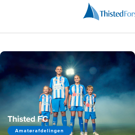
Thisted FC
Amatørafdelingen