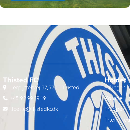
Thisted FC
Holdet
Lerpyttervej 37, 7700 Thisted
Stillingen
+45 92 99 19 19
Kampe
tfcelite@thistedfc.dk
Truppen
Trænerte