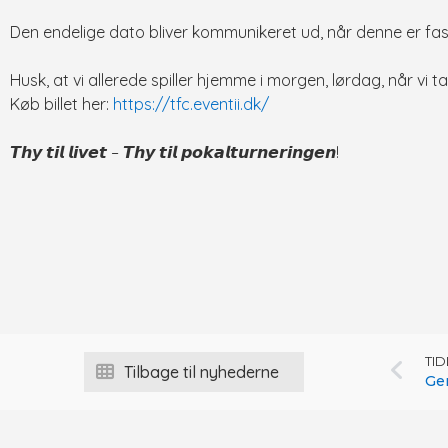
Den endelige dato bliver kommunikeret ud, når denne er fas
Husk, at vi allerede spiller hjemme i morgen, lørdag, når vi 
Køb billet her:
https://tfc.eventii.dk/
𝙏𝙝𝙮 𝙩𝙞𝙡 𝙡𝙞𝙫𝙚𝙩 – 𝙏𝙝𝙮 𝙩𝙞𝙡 𝙥𝙤𝙠𝙖𝙡𝙩𝙪𝙧𝙣𝙚𝙧𝙞𝙣𝙜𝙚𝙣!
TI
Tilbage til nyhederne
Ge