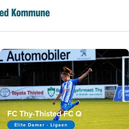
FC Thy-Thisted FC Q
Elite Damer - Ligaen