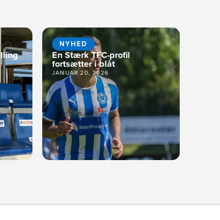
NYHED
lling
En Stærk TFC-profil
fortsætter i blåt
JANUAR 20, 2026