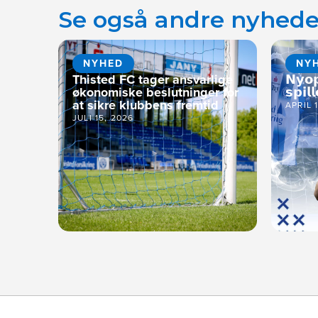
Se også andre nyhede
NYHED
NY
Thisted FC tager ansvarlige
𝗡𝘆𝗼
økonomiske beslutninger for
𝘀𝗽𝗶𝗹𝗹
at sikre klubbens fremtid
APRIL 
JULI 15, 2026