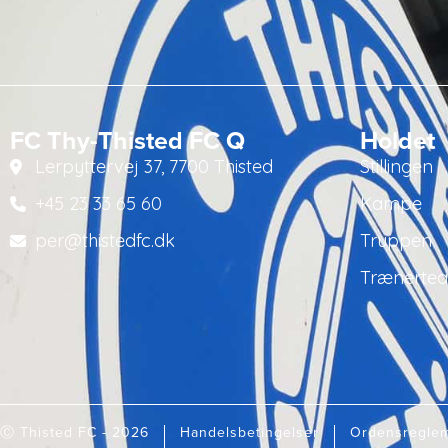
FC Thy-Thisted FC Q
Holdet
Lerpyttervej 37, 7700 Thisted
Stillingen
+45 23 33 65 60
Kampe
per@thistedfc.dk
Truppen
Trænerte
Ⓒ Thisted FC - 2026
Handelsbetingelser
Ordensregle