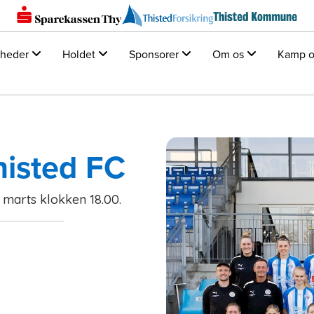
heder
Holdet
Sponsorer
Om os
Kamp o
histed FC
. marts klokken 18.00.