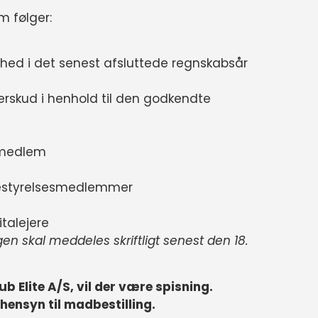
 følger:
hed i det senest afsluttede regnskabsår
rskud i henhold til den godkendte
smedlem
bestyrelsesmedlemmer
italejere
n skal meddeles skriftligt senest den 18.
b Elite A/S, vil der være spisning.
 hensyn til madbestilling.