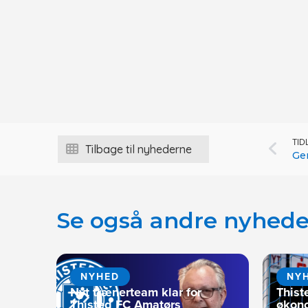
TID
Tilbage til nyhederne
Gen
Se også andre nyhede
NYHED
NY
Nyt trænerteam klar for
Thist
Thisted FC Amatørs
økono