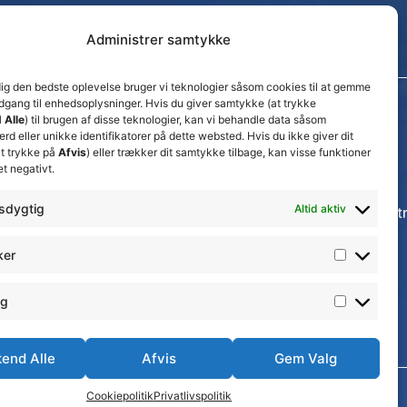
Administrer samtykke
dig den bedste oplevelse bruger vi teknologier såsom cookies til at gemme
adgang til enhedsoplysninger. Hvis du giver samtykke (at trykke
Seneste nyheder
 Alle
) til brugen af disse teknologier, kan vi behandle data såsom
d eller unikke identifikatorer på dette websted. Hvis du ikke giver dit
Nyt trænerteam klar for Thisted FC Amatørs
t trykke på
Afvis
) eller trækker dit samtykke tilbage, kan visse funktioner
kvindesenior i Jyllandsserien
et negativt.
24. juli 2026
sdygtig
Altid aktiv
Thisted FC tager ansvarlige økonomiske beslut
for at sikre klubbens fremtid
15. juli 2026
ker
Lokale Josefine Sørensen træder ind i
førsteholdstruppen
ng
20. juni 2026
end Alle
Afvis
Gem Valg
au i Nordjylland
Cookiepolitik
Privatlivspolitik