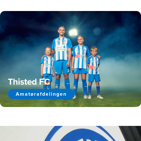
Thisted FC
Amatørafdelingen