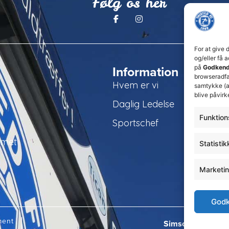
Følg os her
For at give 
og/eller få 
Information
på
Godkend
browseradfær
Hvem er vi
samtykke (a
blive påvirk
Daglig Ledelse
Funktion
Sportschef
amet
Statistik
Marketi
Godk
ment
Simsoft
– Webbure