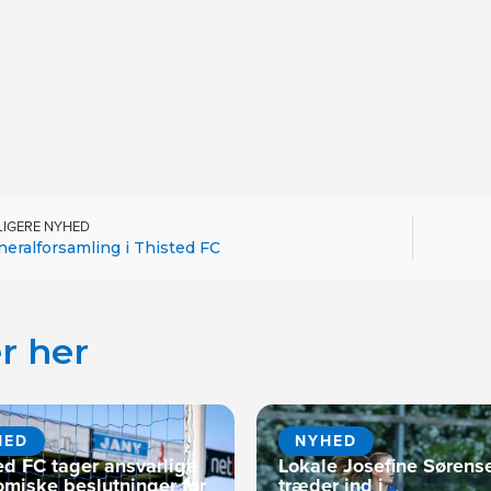
LIGERE NYHED
eralforsamling i Thisted FC
r her
HED
NYHED
ed FC tager ansvarlige
Lokale Josefine Sørens
miske beslutninger for
træder ind i