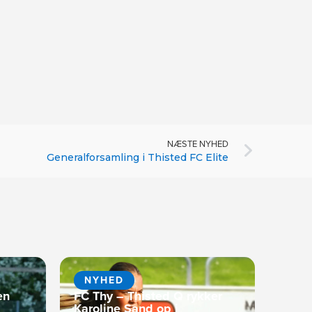
NÆSTE NYHED
Generalforsamling i Thisted FC Elite
NYHED
en
FC Thy – Thisted Q rykker
Karoline Sand op i