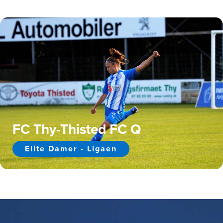
FC Thy-Thisted FC Q
Elite Damer - Ligaen