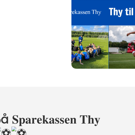
𝐒𝐩𝐚𝐫𝐞𝐤𝐚𝐬𝐬𝐞𝐧 𝐓𝐡𝐲