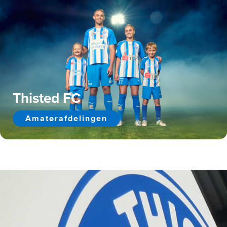
Thisted FC
Amatørafdelingen