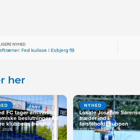
LIGERE NYHED
ftræner: Fed kulisse i Esbjerg fB
r her
HED
NYHED
ed FC tager ansvarlige
Lokale Josefine Sørens
miske beslutninger for
træder ind i
kre klubbens fremtid
førsteholdstruppen
5, 2026
JUNI 20, 2026