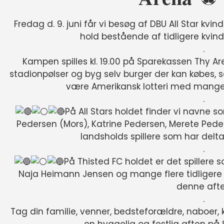
Fredag d. 9. juni får vi besøg af DBU All Star k
hold bestående af tidligere kvind
.
Kampen spilles kl. 19.00 på Sparekassen Thy Ar
stadionpølser og byg selv burger der kan købes,
være Amerikansk lotteri med mange
.
På All Stars holdet finder vi navne
Pedersen (Mors), Katrine Pedersen, Merete Peder
landsholds spillere som har delt
.
På Thisted FC holdet er det spillere
Naja Heimann Jensen og mange flere tidligere 
denne aft
.
Tag din familie, venner, bedsteforældre, naboer, 
en hyggelig og festlig aften på