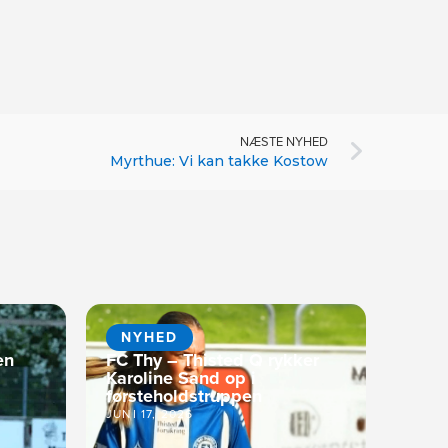
NÆSTE NYHED
Myrthue: Vi kan takke Kostow
NYHED
en
FC Thy – Thisted Q rykker
Karoline Sand op i
førsteholdstruppen
JUNI 17, 2026