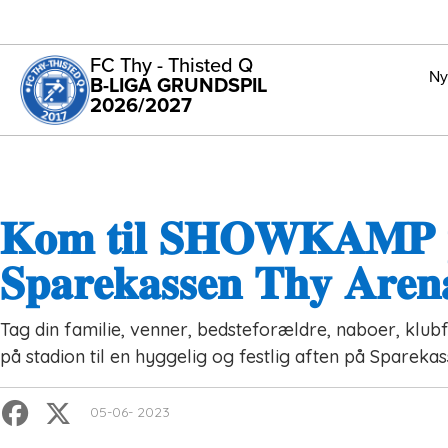
FC Thy - Thisted Q
Ny
B-LIGA GRUNDSPIL
2026/2027
𝐊𝐨𝐦 𝐭𝐢𝐥 𝐒𝐇𝐎𝐖𝐊𝐀𝐌𝐏
𝐒𝐩𝐚𝐫𝐞𝐤𝐚𝐬𝐬𝐞𝐧 𝐓𝐡𝐲 𝐀𝐫𝐞𝐧
Tag din familie, venner, bedsteforældre, naboer, klub
på stadion til en hyggelig og festlig aften på Sparek
05-06- 2023