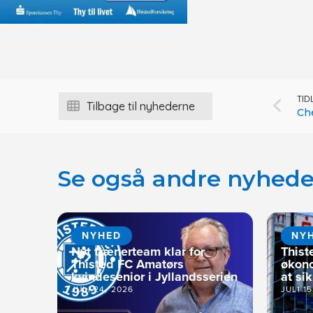
TID
Tilbage til nyhederne
Che
Se også andre nyhede
NYHED
NY
Nyt trænerteam klar for
Thist
Thisted FC Amatørs
økono
kvindesenior i Jyllandsserien
at si
JULI 24, 2026
JULI 1