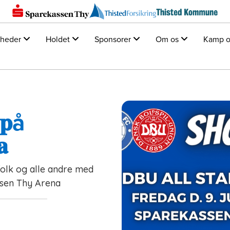
heder
Holdet
Sponsorer
Om os
Kamp o
 𝐩å
𝐚
folk og alle andre med
assen Thy Arena