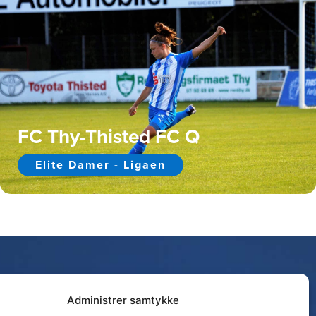
FC Thy-Thisted FC Q
Elite Damer - Ligaen
Administrer samtykke