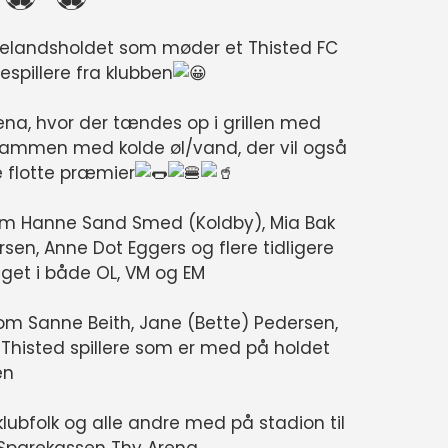
vindelandsholdet som møder et Thisted FC
espillere fra klubben
ena, hvor der tændes op i grillen med
 sammen med kolde øl/vand, der vil også
 flotte præmier
 som Hanne Sand Smed (Koldby), Mia Bak
sen, Anne Dot Eggers og flere tidligere
aget i både OL, VM og EM
 som Sanne Beith, Jane (Bette) Pedersen,
Thisted spillere som er med på holdet
en
klubfolk og alle andre med på stadion til
 Sparekassen Thy Arena