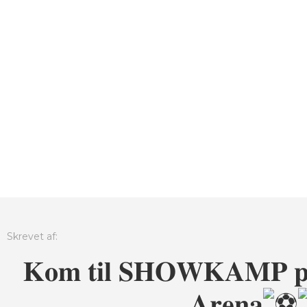
Skrevet af:
𝐊𝐨𝐦 𝐭𝐢𝐥 𝐒𝐇𝐎𝐖𝐊𝐀𝐌𝐏 𝐩å 
𝐀𝐫𝐞𝐧𝐚