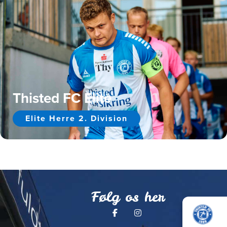
Thisted FC Elite
Elite Herre 2. Division
Følg os her