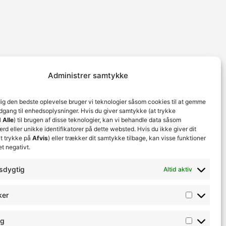
Administrer samtykke
dig den bedste oplevelse bruger vi teknologier såsom cookies til at gemme
adgang til enhedsoplysninger. Hvis du giver samtykke (at trykke
 Alle
) til brugen af disse teknologier, kan vi behandle data såsom
d eller unikke identifikatorer på dette websted. Hvis du ikke giver dit
t trykke på
Afvis
) eller trækker dit samtykke tilbage, kan visse funktioner
et negativt.
sdygtig
Altid aktiv
ker
ng