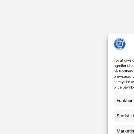
For at give 
og/eller få 
på
Godkend
browseradfær
samtykke (a
blive påvirk
Funktion
Statistik
Marketi