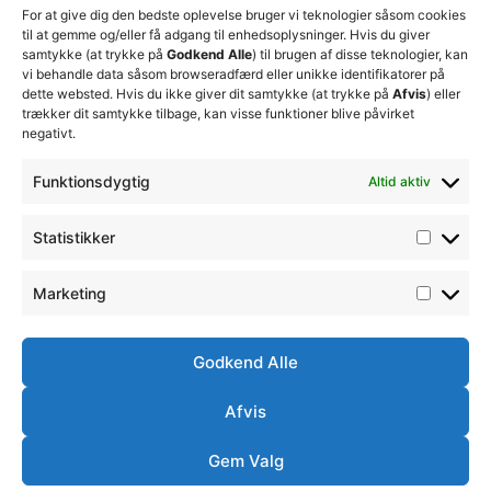
AB Aluminium
For at give dig den bedste oplevelse bruger vi teknologier såsom cookies
til at gemme og/eller få adgang til enhedsoplysninger. Hvis du giver
samtykke (at trykke på
Godkend Alle
) til brugen af disse teknologier, kan
Møllers
vi behandle data såsom browseradfærd eller unikke identifikatorer på
dette websted. Hvis du ikke giver dit samtykke (at trykke på
Afvis
) eller
Værkstøjsfremstilling
trækker dit samtykke tilbage, kan visse funktioner blive påvirket
negativt.
Revision thy
Funktionsdygtig
Altid aktiv
Færgegrillen
Statistikker
Armiga
Marketing
BMA Regnskab
Godkend Alle
Hanstholm Auction Buyers
Afvis
Gem Valg
←
Previous
Next
→