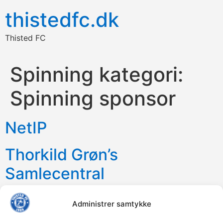
thistedfc.dk
Thisted FC
Spinning kategori:
Spinning sponsor
NetIP
Thorkild Grøn’s
Samlecentral
Home Thisted
Administrer samtykke